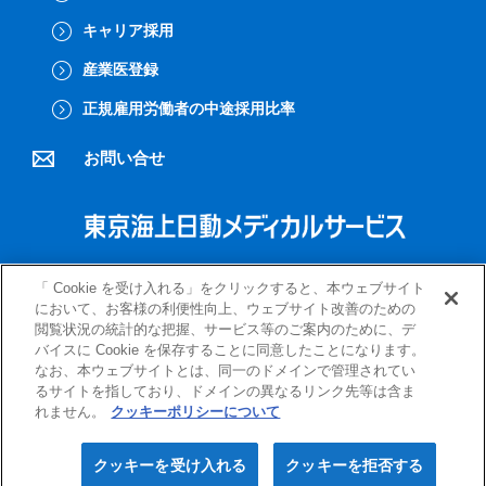
キャリア採用
産業医登録
正規雇用労働者の中途採用比率
お問い合せ
プライバシーポリシー
クッキーポリシー
「 Cookie を受け入れる」をクリックすると、本ウェブサイト
において、お客様の利便性向上、ウェブサイト改善のための
閲覧状況の統計的な把握、サービス等のご案内のために、デ
バイスに Cookie を保存することに同意したことになります。
なお、本ウェブサイトとは、同一のドメインで管理されてい
るサイトを指しており、ドメインの異なるリンク先等は含ま
れません。
クッキーポリシーについて
クッキーを受け入れる
クッキーを拒否する
Copyright (c) Tokio Marine & Nichido Medical Service Co.,Ltd.